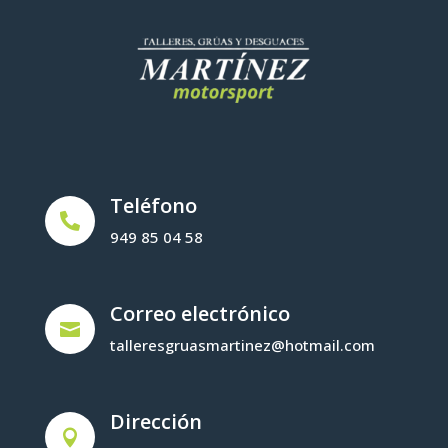
Teléfono

949 85 04 58
Correo electrónico

talleresgruasmartinez@hotmail.com
Dirección
