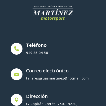
Teléfono

949 85 04 58
Correo electrónico

talleresgruasmartinez@hotmail.com
Dirección

C/ Capitán Cortés, 750, 19220,